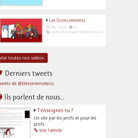
Les licenciements
Déc 2020
0
code du travail
,
droit travail
,
employeur
,
salarié
Voir toutes nos vidéos
Derniers tweets
weets de @Dessinemoileco
Ils parlent de nous...
T’enseignes-tu ?
Un site par les profs et pour les
profs
Voir l'article