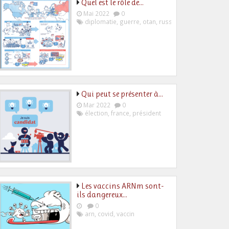
Quel est le rôle de…
Mai 2022
0
diplomatie
,
guerre
,
otan
,
russie
,
ukraine
Qui peut se présenter à…
Mar 2022
0
élection
,
france
,
président
Les vaccins ARNm sont-
ils dangereux…
0
arn
,
covid
,
vaccin