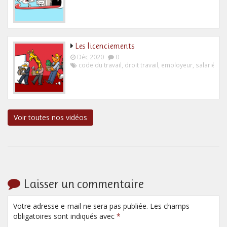
Les licenciements
Déc 2020
0
code du travail
,
droit travail
,
employeur
,
salarié
Voir toutes nos vidéos
Laisser un commentaire
Votre adresse e-mail ne sera pas publiée. Les champs
obligatoires sont indiqués avec
*