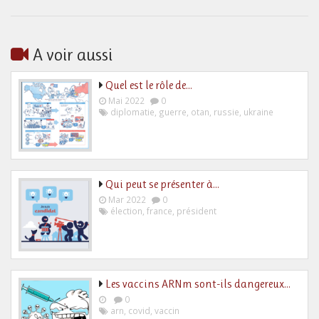
A voir aussi
Quel est le rôle de…
Mai 2022
0
diplomatie
,
guerre
,
otan
,
russie
,
ukraine
Qui peut se présenter à…
Mar 2022
0
élection
,
france
,
président
Les vaccins ARNm sont-ils dangereux…
0
arn
,
covid
,
vaccin