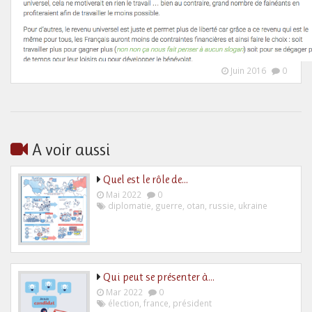
Juin 2016
0
A voir aussi
Quel est le rôle de…
Mai 2022
0
diplomatie
,
guerre
,
otan
,
russie
,
ukraine
Qui peut se présenter à…
Mar 2022
0
élection
,
france
,
président