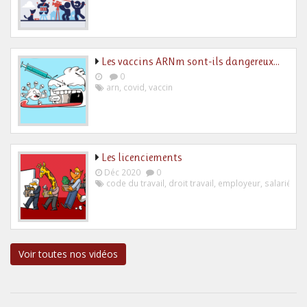
Les vaccins ARNm sont-ils dangereux…
0
arn
,
covid
,
vaccin
Les licenciements
Déc 2020
0
code du travail
,
droit travail
,
employeur
,
salarié
Voir toutes nos vidéos