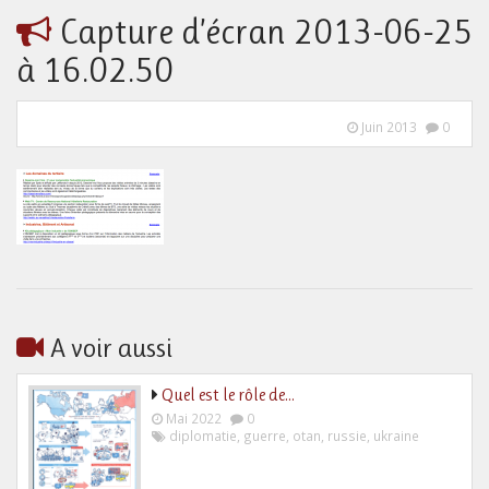
Capture d’écran 2013-06-25
à 16.02.50
Juin 2013
0
A voir aussi
Quel est le rôle de…
Mai 2022
0
diplomatie
,
guerre
,
otan
,
russie
,
ukraine