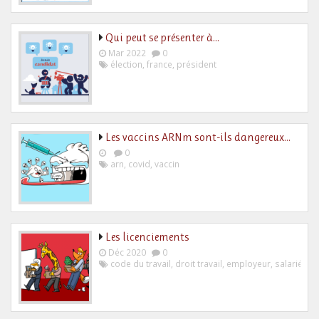
Qui peut se présenter à…
Mar 2022
0
élection
,
france
,
président
Les vaccins ARNm sont-ils dangereux…
0
arn
,
covid
,
vaccin
Les licenciements
Déc 2020
0
code du travail
,
droit travail
,
employeur
,
salarié