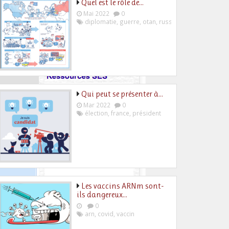
Quel est le rôle de…
Mai 2022
0
diplomatie
,
guerre
,
otan
,
russie
,
ukraine
Qui peut se présenter à…
Mar 2022
0
élection
,
france
,
président
Les vaccins ARNm sont-
ils dangereux…
0
arn
,
covid
,
vaccin