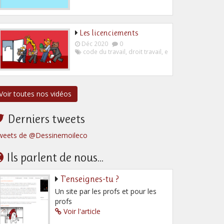
Les licenciements
Déc 2020
0
code du travail
,
droit travail
,
employeur
,
salarié
Voir toutes nos vidéos
Derniers tweets
weets de @Dessinemoileco
Ils parlent de nous...
T’enseignes-tu ?
Un site par les profs et pour les
profs
Voir l'article