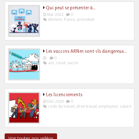
Qui peut se présenter à…
Mar 2022
0
élection
,
france
,
président
Les vaccins ARNm sont-ils dangereux…
0
arn
,
covid
,
vaccin
Les licenciements
Déc 2020
0
code du travail
,
droit travail
,
employeur
,
salarié
Voir toutes nos vidéos