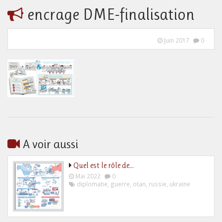
encrage DME-finalisation
Juin 2017
0
A voir aussi
Quel est le rôle de…
Mai 2022
0
diplomatie
,
guerre
,
otan
,
russie
,
ukraine