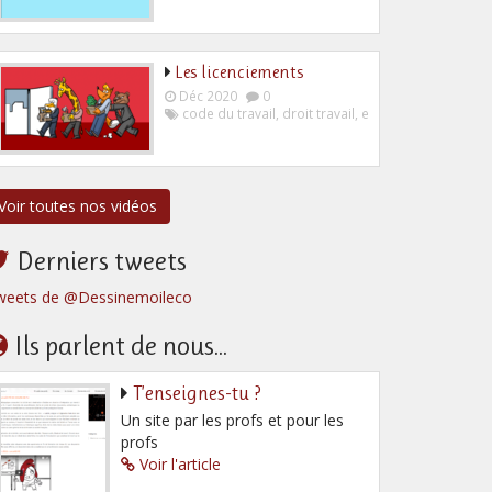
Les licenciements
Déc 2020
0
code du travail
,
droit travail
,
employeur
,
salarié
Voir toutes nos vidéos
Derniers tweets
weets de @Dessinemoileco
Ils parlent de nous...
T’enseignes-tu ?
Un site par les profs et pour les
profs
Voir l'article