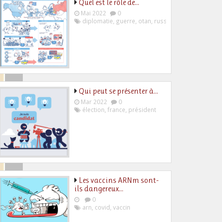
Quel est le rôle de…
Mai 2022
0
diplomatie
,
guerre
,
otan
,
russie
,
ukraine
Qui peut se présenter à…
Mar 2022
0
élection
,
france
,
président
Les vaccins ARNm sont-
ils dangereux…
0
arn
,
covid
,
vaccin